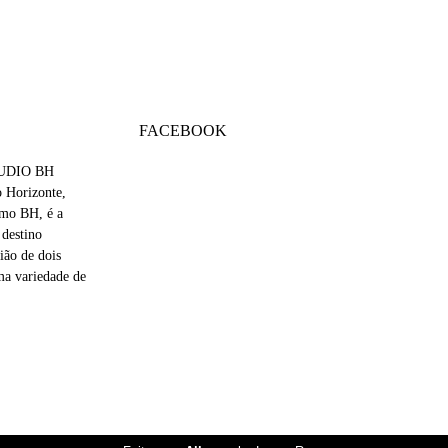
FACEBOOK
TUDIO BH
 Horizonte,
omo BH, é a
 destino
ião de dois
ma variedade de