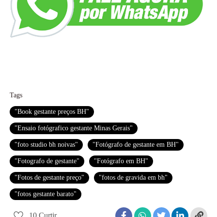
Tags
"Book gestante preços BH"
"Ensaio fotógrafico gestante Minas Gerais"
"foto studio bh noivas"
"Fotógrafo de gestante em BH"
"Fotografo de gestante"
"Fotógrafo em BH"
"Fotos de gestante preço"
"fotos de gravida em bh"
"fotos gestante barato"
10
Curtir