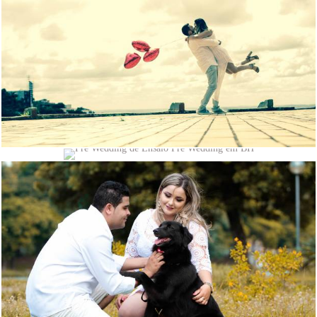
1702
0
3138
1
2522
2